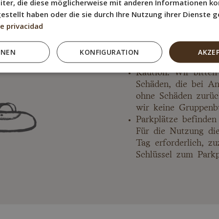
iter, die diese möglicherweise mit anderen Informationen ko
Klimaanlage in den
gestellt haben oder die sie durch Ihre Nutzung ihrer Dienste
Kostenlose Gepäck
de privacidad
HNEN
KONFIGURATION
AKZE
Allg
Kaution: Wir bitte
Schäden, die bei A
ohne Schäden zurüc
wir keine Gruppenb
Parkplätze befinden
Für die Nutzung die
Tag erforderlich, z
Schlüssel zum Parkpl