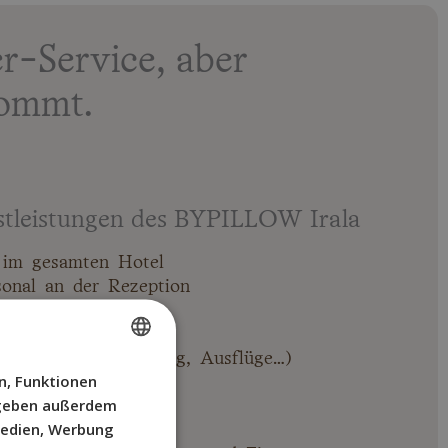
-Service, aber
kommt.
stleistungen des BYPILLOW Irala
im gesamten Hotel
sonal an der Rezeption
te (Ticketreservierung, Ausflüge…)
n, Funktionen
SPANISH
r geben außerdem
ENGLISH
Medien, Werbung
0 bis 06:00 Uhr
FRENCH