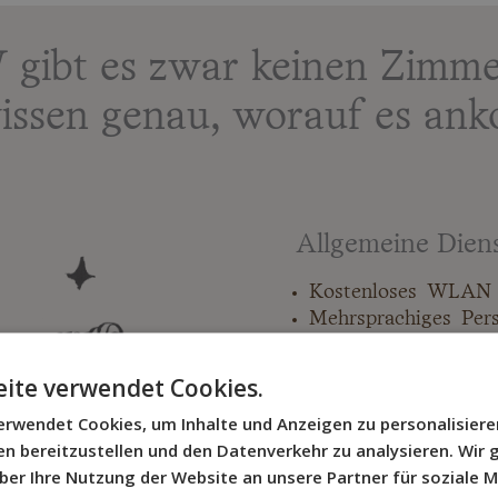
gibt es zwar keinen Zimmer
issen genau, worauf es an
Allgemeine Dien
Kostenloses WLAN 
Mehrsprachiges Per
Empfangsdienst
Taxidienst
ite verwendet Cookies.
Touristische Angebo
erwendet Cookies, um Inhalte und Anzeigen zu personalisiere
Tägliche Reinigung
ien bereitzustellen und den Datenverkehr zu analysieren. Wi
Innenhof
ber Ihre Nutzung der Website an unsere Partner für soziale 
Rezeption von 14:0