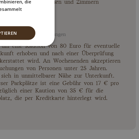
mbinieren, die
 Gemeinschaftsbereichen und Zimmern
 gesammelt
aufbewahrung
ITALIAN
GERMAN
PTIEREN
emeine Geschäftsbedingungen
n um eine Kaution von 80 Euro für eventuelle
nkunft erhoben und nach einer Überprüfung
kerstattet wird. An Wochenenden akzeptieren
uchungen von Personen unter 25 Jahren.
 sich in unmittelbarer Nähe zur Unterkunft.
ser Parkplätze ist eine Gebühr von 17 € pro
uzüglich einer Kaution von 35 € für die
atz, die per Kreditkarte hinterlegt wird.