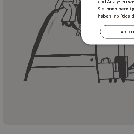
und Analysen we
Sie ihnen bereit
haben.
Política 
ABLE