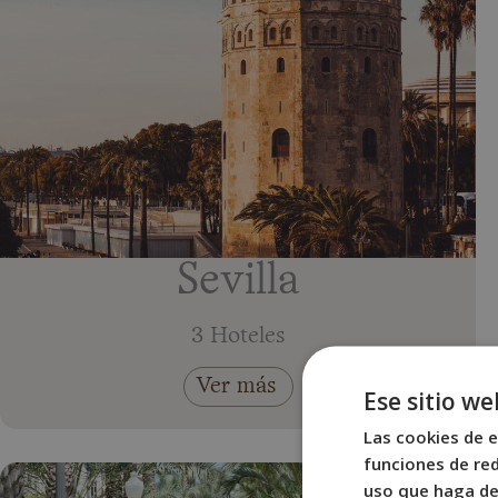
Sevilla
3 Hoteles
Ver más
Ese sitio we
Las cookies de e
funciones de red
uso que haga del