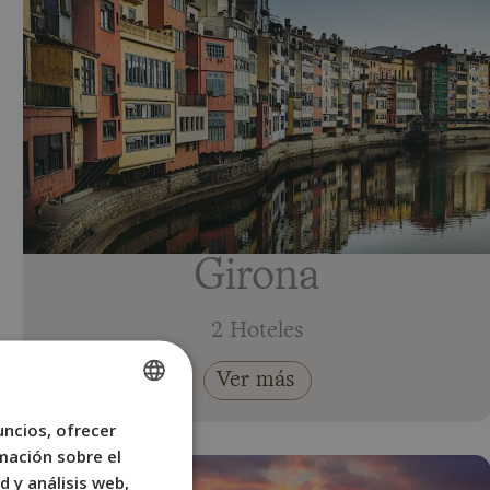
Girona
2 Hoteles
Ver más
uncios, ofrecer
SPANISH
mación sobre el
ENGLISH
d y análisis web,