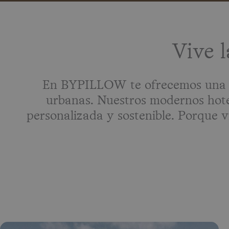
Stay and
flow
Vive 
A • ALICANTE • VILANOVA I LA GELTRÚ • BEGUR · FLORENCIA · MÁLA
BARCELONA • BILBAO • CÁDIZ • GIRONA • MADRID • SEVILLA • A
En BYPILLOW te ofrecemos una ex
urbanas. Nuestros modernos hote
personalizada y sostenible. Porque vi