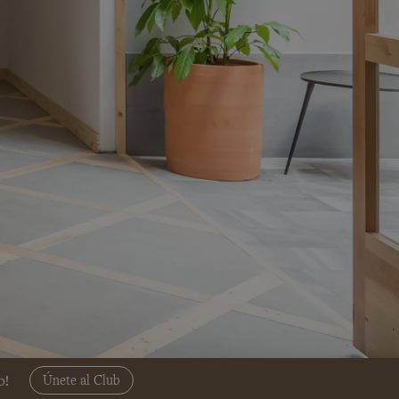
b!
Únete al Club