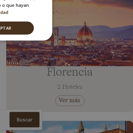
FRENCH
o o que hayan
idad
ITALIAN
GERMAN
EPTAR
Florencia
2 Hoteles
Ver más
Buscar