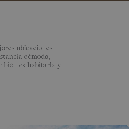
BARCELONA • BILBAO • CÁDIZ • GIRONA • MADRID • SEVILL
ores ubicaciones
estancia cómoda,
mbién es habitarla y