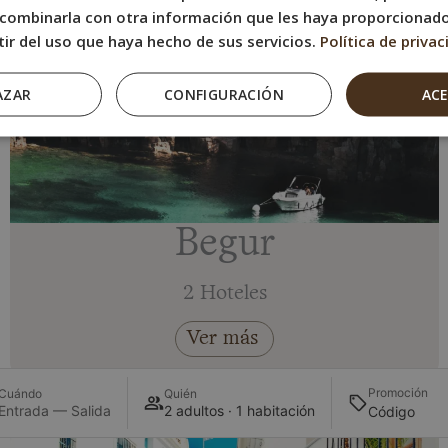
combinarla con otra información que les haya proporcionad
tir del uso que haya hecho de sus servicios.
Política de privac
AZAR
CONFIGURACIÓN
AC
Begur
2 Hoteles
Ver más
Promoción
Cuándo
Quién
Entrada — Salida
2 adultos · 1 habitación