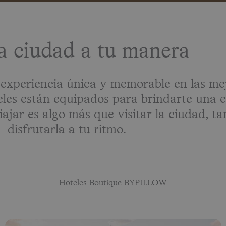
la ciudad a tu manera
GA •
LICANTE • VILANOVA I LA GELTRÚ • BEGUR · FLORENCIA · MÁLAGA •
periencia única y memorable en las mej
les están equipados para brindarte una 
ajar es algo más que visitar la ciudad, ta
disfrutarla a tu ritmo.
Hoteles Boutique BYPILLOW