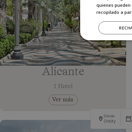
quienes pueden 
recopilado a par
RECH
Alicante
1 Hotel
Ver más
Dónde
Orbity