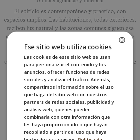
Un hotel agradable y funcional
El edificio es contemporáneo y práctico, con
espacios amplios. Las habitaciones, todas exteriores,
reciben luz natural y las zonas comunes siguen esa
misma línea: espaciosas y confortables. El conjunto
Ese sitio web utiliza cookies
crea un ambiente tranquilo que contrasta con el
ritmo constante de la Castellana. Un hotel ideal
Las cookies de este sitio web se usan
SPANISH
tanto para una estancia corta como para disfrutar de
para personalizar el contenido y los
ENGLISH
varios días en Madrid.
anuncios, ofrecer funciones de redes
FRENCH
sociales y analizar el tráfico. Además,
compartimos información sobre el uso
ITALIAN
que haga del sitio web con nuestros
GERMAN
partners de redes sociales, publicidad y
análisis web, quienes pueden
combinarla con otra información que
les haya proporcionado o que hayan
A 10 min. del Santiago Bernabéu
recopilado a partir del uso que haya
hecho de sus servicios.
Política de
En el eje Castellana–Tetuán, cerca de Plaza