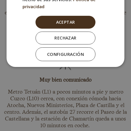
privacidad
de Cuzco, del Santiago Bernabéu y del área
empresarial de AZCA. Una ubicación especialmente
cómoda si buscas un hotel cerca
ACEPTAR
del Santiago Bernabéu, con el estadio a pocos
minutos a pie y buenas conexiones con
RECHAZAR
el resto de Madrid.
CONFIGURACIÓN
Muy bien comunicado
Metro Tetuán (L1) a pocos minutos a pie y metro
Cuzco (L10) cerca, con conexión cómoda hacia
Atocha, Nuevos Ministerios, Plaza de Castilla y el
centro. Además, el autobús 27 recorre el Paseo de la
Castellana y la estación de Chamartín queda a unos
10 minutos en coche.