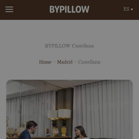
Ir
ES
al
contenido
BYPILLOW Castellana
Home
-
Madrid
-
Castellana