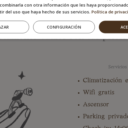
combinarla con otra información que les haya proporcionad
en BYPILLOW no tengamos bo
tir del uso que haya hecho de sus servicios.
Política de privac
sabemos
AZAR
CONFIGURACIÓN
AC
ctamente cuáles son tus priori
Servicio
Climatización 
Wifi gratis
Ascensor
Parking privad