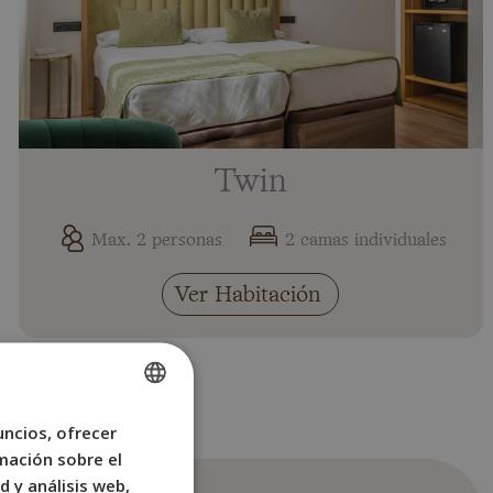
Twin
Max. 2 personas
2 camas individuales
Ver Habitación
uncios, ofrecer
SPANISH
mación sobre el
ENGLISH
d y análisis web,