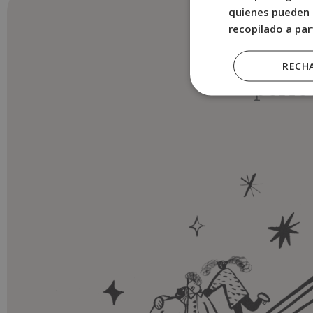
quienes pueden 
Puede que 
recopilado a par
RECH
perfe