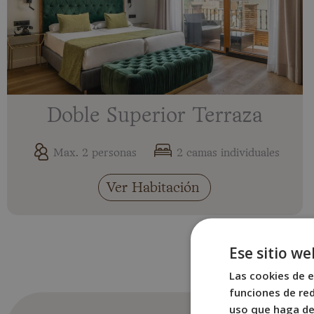
Doble Superior Terraza
Max. 2 personas
2 camas individuales
Ver Habitación
Ese sitio we
Las cookies de e
funciones de red
uso que haga del