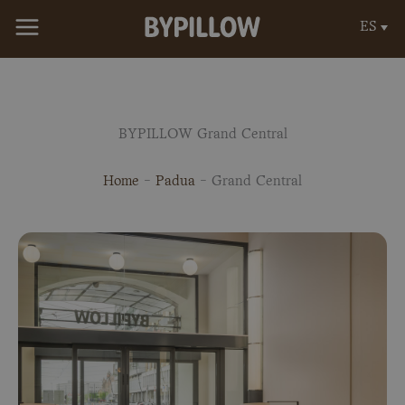
Ir
ES
al
contenido
BYPILLOW Grand Central
Home
-
Padua
-
Grand Central