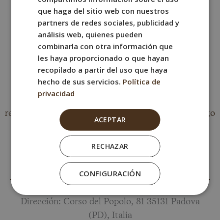
Capilla de los Scrovegni y los Giardini dell’Arena,
ITALIAN
que haga del sitio web con nuestros
además del centro histórico y otros puntos
GERMAN
partners de redes sociales, publicidad y
destacados de la ciudad.
análisis web, quienes pueden
combinarla con otra información que
les haya proporcionado o que hayan
recopilado a partir del uso que haya
hecho de sus servicios.
Política de
Desayuno y picoteo
privacidad
El hotel cuenta con un kiosco de comida en la
recepción, pensado para un café, un tentempié o algo
ACEPTAR
para llevar antes de salir. Además, dispone de un
amplio espacio de desayunos con un bufé variado,
RECHAZAR
ideal para empezar el día con calma y energía sin
necesidad de buscar alternativas fuera.
CONFIGURACIÓN
Dirección: Corso del Popolo, 81 35131 Padova
(PD), Italia