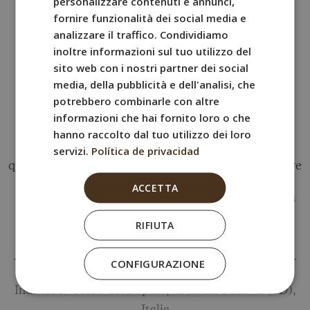
personalizzare contenuti e annunci,
degli Scrovegni, i Giardini dell’Arena, il centro
FRENCH
fornire funzionalità dei social media e
storico e altri luoghi di interesse della città.
analizzare il traffico. Condividiamo
ITALIAN
inoltre informazioni sul tuo utilizzo del
GERMAN
sito web con i nostri partner dei social
media, della pubblicità e dell'analisi, che
potrebbero combinarle con altre
informazioni che hai fornito loro o che
Colazione e spuntini
hanno raccolto dal tuo utilizzo dei loro
L’hotel dispone di un chiosco alimentare alla
servizi.
Política de privacidad
reception, ideale per un caffè, uno spuntino o
qualcosa da portare via prima di uscire. Inoltre, offre
un ampio spazio per la colazione con un buffet
ACCETTA
variegato, ideale per iniziare la giornata con calma
ed energia, senza dover cercare alternative
RIFIUTA
all’esterno.
CONFIGURAZIONE
Indirizzo: Corso del Popolo, 81 35131 Padova (PD),