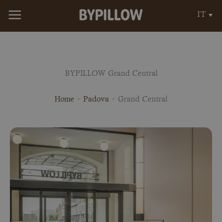
Vai
IT
al
contenuto
BYPILLOW Grand Central
Home
-
Padova
-
Grand Central