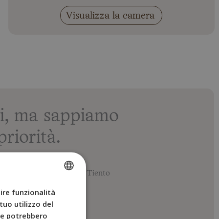
Visualizza la camera
i, ma sappiamo
riorità.
zi generali – BYPILLOW Tiento
ire funzionalità
SPANISH
tuo utilizzo del
ENGLISH
che potrebbero
0 alle 22:00