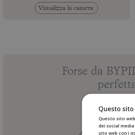
Visualizza la camera
Forse da BYPI
perfett
Questo sito
Questo sito web 
dei social media 
sito web con i no