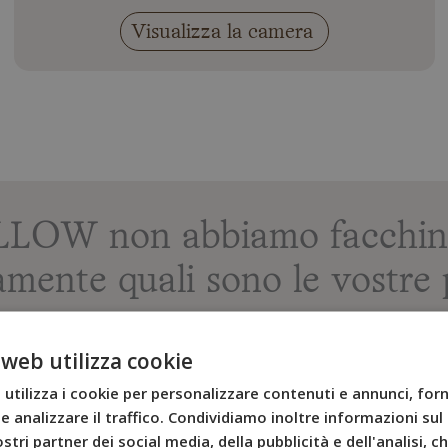
Visualizza la camera
LLOW non abbiamo facchin
amente quali sono le vostre p
 web utilizza cookie
Servi
utilizza i cookie per personalizzare contenuti e annunci, forn
Nessun parcheggio
e analizzare il traffico. Condividiamo inoltre informazioni sul 
Aria condizionata
stri partner dei social media, della pubblicità e dell'analisi, 
Reception dalle 6:0