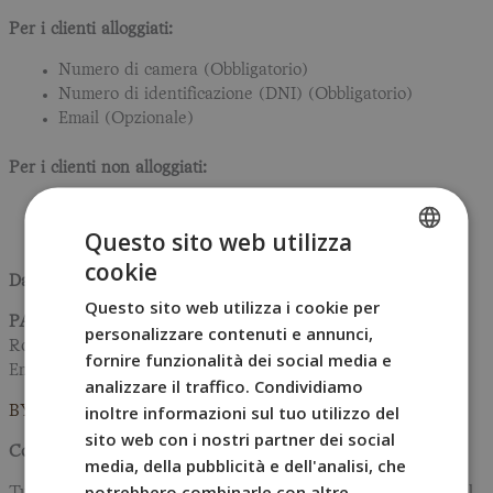
Per i clienti alloggiati:
Numero di camera (Obbligatorio)
Numero di identificazione (DNI) (Obbligatorio)
Email (Opzionale)
Per i clienti non alloggiati:
Nome (Obbligatorio)
Email (Obbligatorio)
Questo sito web utilizza
cookie
SPANISH
Dati di contatto per l’esercizio dei diritti:
Questo sito web utilizza i cookie per
ENGLISH
PAULTON INVEST, S.L.
personalizzare contenuti e annunci,
Ronda de Sant Pere 15, 08010 Barcellona
FRENCH
fornire funzionalità dei social media e
Email:
lopd@bypillow.com
analizzare il traffico. Condividiamo
ITALIAN
inoltre informazioni sul tuo utilizzo del
BYPILLOW Wander
GERMAN
sito web con i nostri partner dei social
Condizioni Generali d’Uso:
media, della pubblicità e dell'analisi, che
potrebbero combinarle con altre