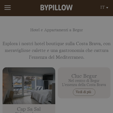
Vai
IT
al
contenuto
Hotel e Appartamenti a Begur
Esplora i nostri hotel boutique sulla Costa Brava, con
meravigliose calette e una gastronomia che cattura
l’essenza del Mediterraneo.
Cluc Begur
Nel centro di Begur
L'essenza della Costa Brava
Vedi di più
Cap Sa Sal