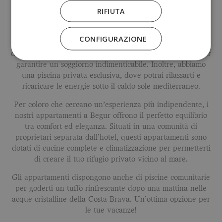
mar Mediterraneo e circondato da pini secolari, ognuna
RIFIUTA
delle nostre 10 camere è progettata per offrirti un’oasi di
tranquillità e lusso.
CONFIGURAZIONE
Il nostro hotel in prima linea sulla spiaggia di Begur
dispone di camere dotate di tutte le comodità moderne per
garantire un soggiorno indimenticabile. Inoltre, abbiamo
una piscina privata esclusiva, dove potrai rilassarti e
ricaricare le energie sotto il caldo sole mediterraneo.
Per coloro che cercano un’esperienza più indipendente, i
nostri appartamenti a Begur offrono il perfetto equilibrio
tra comfort ed eleganza. Situati in una comunità di
proprietari separata dall’hotel, questi appartamenti sono
dotati di cucine complete e climatizzazione per permetterti
di creare il tuo rifugio privato vicino al mare.
Gli appartamenti dispongono anche di piscine comunitarie
per goderti un tuffo rinfrescante dopo una mattina nelle
acque cristalline della Costa Brava. Un’ottima opzione per
le tue vacanze!