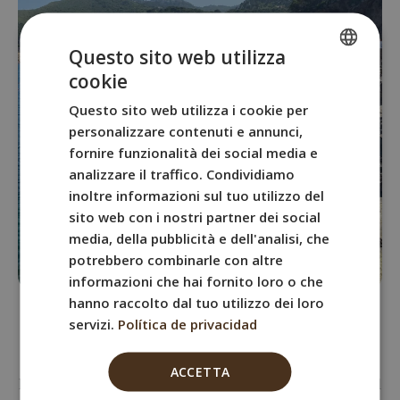
Questo sito web utilizza
cookie
SPANISH
Questo sito web utilizza i cookie per
ENGLISH
personalizzare contenuti e annunci,
FRENCH
fornire funzionalità dei social media e
analizzare il traffico. Condividiamo
ITALIAN
inoltre informazioni sul tuo utilizzo del
GERMAN
sito web con i nostri partner dei social
media, della pubblicità e dell'analisi, che
potrebbero combinarle con altre
informazioni che hai fornito loro o che
hanno raccolto dal tuo utilizzo dei loro
Hotel sulla spiaggia di Begur
servizi.
Política de privacidad
Scopri la bellezza della Costa Brava nel nostro esclusivo
ACCETTA
hotel boutique, BYPILLOW Cap Sa Sal. Situato di fronte al