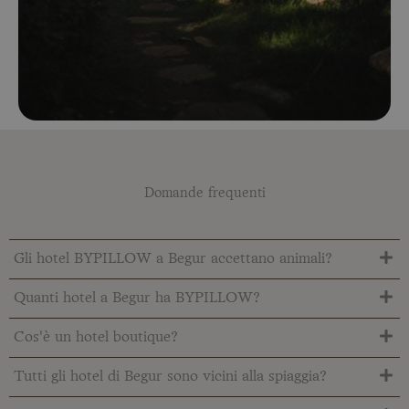
Domande frequenti
Gli hotel BYPILLOW a Begur accettano animali?
Quanti hotel a Begur ha BYPILLOW?
Cos'è un hotel boutique?
Tutti gli hotel di Begur sono vicini alla spiaggia?