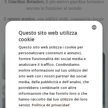
Il
Giardino Botanico
, il più antico giardino botanico
ancora in funzione al mondo
Il
centro storico
, con edifici civili, commercio locale
e vita universitaria
Questo sito web utilizza
cookie
SPANISH
Questo sito web utilizza i cookie per
ENGLISH
personalizzare contenuti e annunci,
FRENCH
fornire funzionalità dei social media e
analizzare il traffico. Condividiamo
ITALIAN
inoltre informazioni sul tuo utilizzo del
GERMAN
sito web con i nostri partner dei social
media, della pubblicità e dell'analisi, che
potrebbero combinarle con altre
informazioni che hai fornito loro o che
hanno raccolto dal tuo utilizzo dei loro
servizi.
Política de privacidad