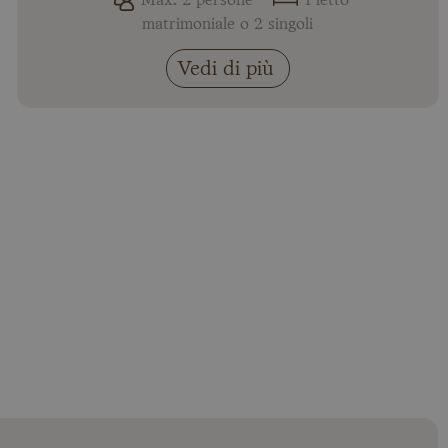
Max. 2 persone
1 letto
matrimoniale o 2 singoli
Vedi di più