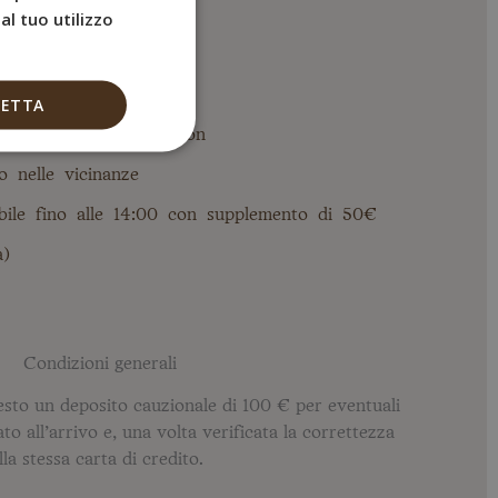
FRENCH
l tuo utilizzo
ITALIAN
GERMAN
CETTA
nte l’orario di reception
 nelle vicinanze
bile fino alle 14:00 con supplemento di 50€
à)
Condizioni generali
esto un deposito cauzionale di 100 € per eventuali
o all’arrivo e, una volta verificata la correttezza
lla stessa carta di credito.