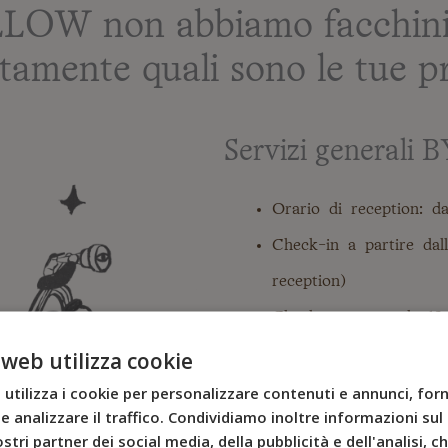
LLOW non abbiamo facchin
tamente quali sono le tue pr
Servizi generali
Orario di reception: da
Check-in a partire dall
reception)
Check-out entro le 12
Connessione Wi-Fi gratu
 web utilizza cookie
Ascensore
utilizza i cookie per personalizzare contenuti e annunci, forn
e analizzare il traffico. Condividiamo inoltre informazioni sul 
Colazione a buffet con 
stri partner dei social media, della pubblicità e dell'analisi, 