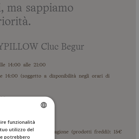
i, ma sappiamo
iorità.
 BYPILLOW Cluc Begur
lle 14:00 alle 21:00
e 14:00 (soggetto a disponibilità negli orari di
:00
ita in tutto l’hotel
ire funzionalità
SPANISH
tuo utilizzo del
ENGLISH
prodotti locali e di stagione (prodotti freddi): 15€
che potrebbero