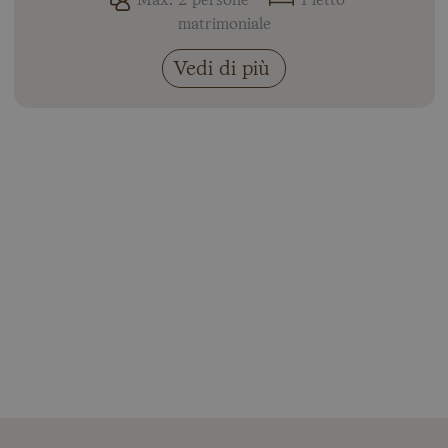
Max. 2 persone
1 letto
matrimoniale
Vedi di più