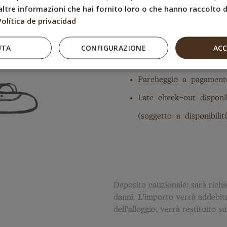
a persona al giorno
ltre informazioni che hai fornito loro o che hanno raccolto da
Política de privacidad
Climatizzazione
Zona esterna
UTA
CONFIGURAZIONE
AC
Servizio concierge dura
Parcheggio a pagamento
Late check-out disponi
(soggetto a disponibilit
Deposito cauzionale: sarà richi
danni. L’importo verrà addebitat
dell’alloggio, verrà restituito su