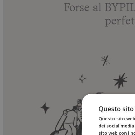
Forse al BYPI
perfet
Questo sito
Questo sito web 
dei social media 
sito web con i no