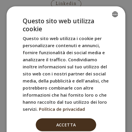
Linkedin
a
m
p
Questo sito web utilizza
o
cookie
SPANISH
v
Finanzas
a
Questo sito web utilizza i cookie per
ENGLISH
c
personalizzare contenuti e annunci,
Ferran Estecha
FRENCH
í
fornire funzionalità dei social media e
o
analizzare il traffico. Condividiamo
ITALIAN
Linkedin
.
inoltre informazioni sul tuo utilizzo del
GERMAN
sito web con i nostri partner dei social
media, della pubblicità e dell'analisi, che
potrebbero combinarle con altre
Administración
informazioni che hai fornito loro o che
hanno raccolto dal tuo utilizzo dei loro
Intissar Mokadem
servizi.
Política de privacidad
Linkedin
ACCETTA