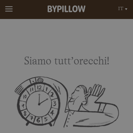
Vai
IT
al
contenuto
Siamo tutt’orecchi!