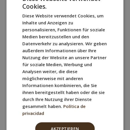
Cookies.
v
SPANISH
Ferran Estecha
a
Diese Website verwendet Cookies, um
ENGLISH
c
Inhalte und Anzeigen zu
Linkedin
í
FRENCH
personalisieren, Funktionen für soziale
o
Medien bereitzustellen und den
ITALIAN
.
Datenverkehr zu analysieren. Wir geben
GERMAN
außerdem Informationen über Ihre
Verwaltung
Nutzung der Website an unsere Partner
Intissar Mokadem
für soziale Medien, Werbung und
Analysen weiter, die diese
möglicherweise mit anderen
Linkedin
Informationen kombinieren, die Sie
ihnen bereitgestellt haben oder die sie
durch Ihre Nutzung ihrer Dienste
gesammelt haben.
Política de
Betrieb und Beschaffung
privacidad
Eva García
AKZEPTIEREN