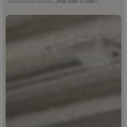
nach unserem Konzept
„From home to home“
.