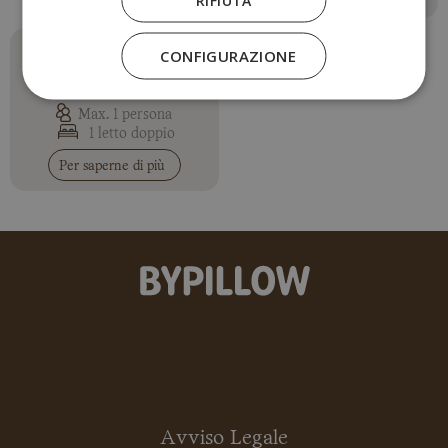
CONFIGURAZIONE
Camera Singola con
Terrazza
Max. 1 persona
1 letto doppio
Per saperne di più
Avviso Legale