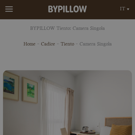
Vai
IT
al
contenuto
BYPILLOW Tiento: Camera Singola
Home
-
Cadice
-
Tiento
-
Camera Singola