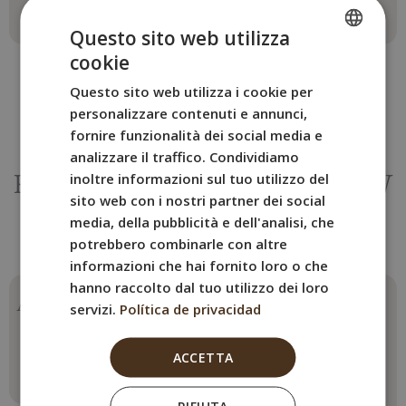
Questo sito web utilizza
cookie
SPANISH
Questo sito web utilizza i cookie per
ENGLISH
personalizzare contenuti e annunci,
FRENCH
fornire funzionalità dei social media e
ALTRE CAMERE
analizzare il traffico. Condividiamo
ITALIAN
inoltre informazioni sul tuo utilizzo del
Prenota la camera del BYPILLOW
GERMAN
sito web con i nostri partner dei social
Tiento
media, della pubblicità e dell'analisi, che
più adatta alle tue esigenze.
potrebbero combinarle con altre
informazioni che hai fornito loro o che
hanno raccolto dal tuo utilizzo dei loro
Appartamento Attico
Camera Doppia
servizi.
Política de privacidad
Economy
Max. 2 persone
2 letti
Max. 2 persone
ACCETTA
1 letto matrimoniale
Per saperne di più
Per saperne di più
RIFIUTA