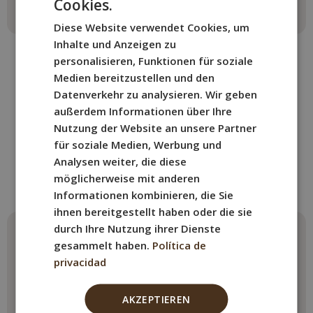
Cookies.
SPANISH
Diese Website verwendet Cookies, um
ENGLISH
Inhalte und Anzeigen zu
FRENCH
personalisieren, Funktionen für soziale
Medien bereitzustellen und den
ITALIAN
Datenverkehr zu analysieren. Wir geben
GERMAN
außerdem Informationen über Ihre
WEITERE ZIMMER
Nutzung der Website an unsere Partner
Buchen Sie das Zimmer im
für soziale Medien, Werbung und
Analysen weiter, die diese
BYPILLOW Tiento
möglicherweise mit anderen
das am besten zu Ihnen passt.
Informationen kombinieren, die Sie
ihnen bereitgestellt haben oder die sie
durch Ihre Nutzung ihrer Dienste
Economy-
Einzelzimmer mit
gesammelt haben.
Política de
Doppelzimmer
Terrasse
privacidad
Max. 2 Personen
Max. 1 Person
1 Doppelbett
1 Doppelbett
AKZEPTIEREN
Read More
Read More