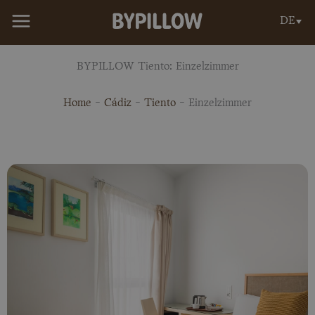
Zum
DE
Inhalt
springen
BYPILLOW Tiento: Einzelzimmer
Home
-
Cádiz
-
Tiento
-
Einzelzimmer