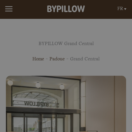
Aller
FR
au
contenu
BYPILLOW Grand Central
Home
-
Padoue
-
Grand Central