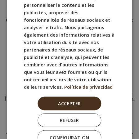
personnaliser le contenu et les
déplacer à pied et d’atteindre en quelques minutes
FRENCH
publicités, proposer des
des lieux tels que la Chapelle des Scrovegni, les
fonctionnalités de réseaux sociaux et
ITALIAN
Giardini dell’Arena, le centre historique et d’autres
analyser le trafic. Nous partageons
points d’intérêt de la ville.
GERMAN
également des informations relatives à
votre utilisation du site avec nos
partenaires de réseaux sociaux, de
publicité et d'analyse, qui peuvent les
combiner avec d'autres informations
Petit-déjeuner et encas
que vous leur avez fournies ou qu'ils
L’hôtel dispose d’un kiosque à nourriture à la
ont recueillies lors de votre utilisation
réception, parfait pour un café, une collation ou
de leurs services.
Política de privacidad
quelque chose à emporter avant de partir. De plus,
l’hôtel offre un grand espace petit-déjeuner avec un
ACCEPTER
buffet varié, idéal pour commencer la journée en
toute tranquillité et énergie, sans avoir à chercher
REFUSER
une alternative ailleurs.
CONFIGURATION