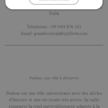
Adresse: Corso del Popolo, 81 35131 Padova (PD),
Italia
Telephone: +39 049 876 1111
Email: grandcentral@bypillow.com
Padoue, une ville à découvrir
Padoue est une ville universitaire avec des siècles
d’histoire et une vie locale très active. Sa taille
compacte la rend particulièrement adaptée à la