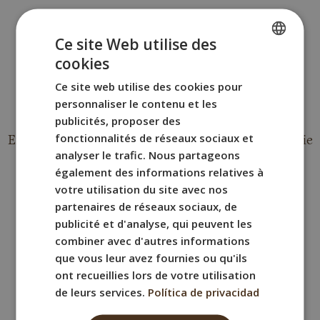
Ce site Web utilise des
cookies
SPANISH
Ce site web utilise des cookies pour
ENGLISH
personnaliser le contenu et les
Un emplacement privilégié
FRENCH
publicités, proposer des
fonctionnalités de réseaux sociaux et
ITALIAN
En plein centre historique, avec Séville qui se déploie
analyser le trafic. Nous partageons
à quelques minutes à pied. Un emplacement qui te
GERMAN
également des informations relatives à
permet de passer de l’effervescence monumentale
votre utilisation du site avec nos
aux rues au rythme local presque sans t’en rendre
partenaires de réseaux sociaux, de
compte.
publicité et d'analyse, qui peuvent les
combiner avec d'autres informations
que vous leur avez fournies ou qu'ils
ont recueillies lors de votre utilisation
de leurs services.
Política de privacidad
Caractère sévillan