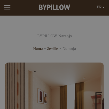
Aller
FR
au
contenu
BYPILLOW Naranjo
Home
-
Seville
-
Naranjo