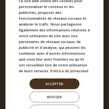
Ce site web utilise des cookies pour
ENGLISH
Hôtels-boutiques
personnaliser le contenu et les
Hôtels de ville
FRENCH
publicités, proposer des
Hôtels de plage
fonctionnalités de réseaux sociaux et
ITALIAN
Hôtels familiaux
analyser le trafic. Nous partageons
GERMAN
également des informations relatives à
votre utilisation du site avec nos
partenaires de réseaux sociaux, de
BUREAUX CENTRAUX BARCELONE
publicité et d'analyse, qui peuvent les
combiner avec d'autres informations
Travessera de Gràcia 73, 5º
que vous leur avez fournies ou qu'ils
08021 Barcelona
ont recueillies lors de votre utilisation
de leurs services.
Política de privacidad
Spain
ACCEPTER
SOCIAL
REFUSER