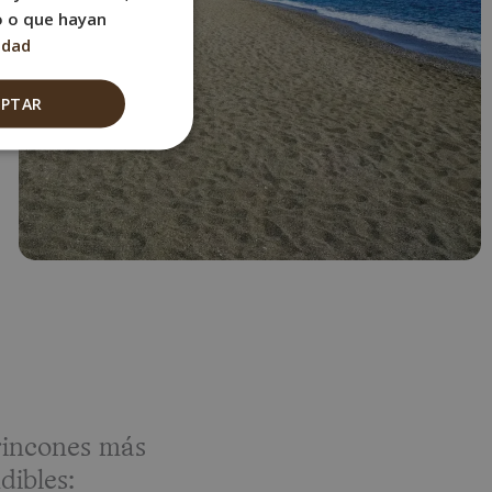
FRENCH
o o que hayan
idad
ITALIAN
GERMAN
EPTAR
rincones más
dibles: