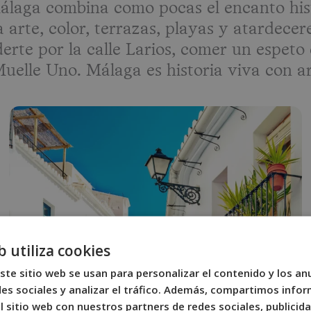
laga combina como pocas el encanto hist
arte, color, terrazas, playas y atardecere
rte por la calle Larios, comer un espeto 
Muelle Uno. Málaga es historia viva con a
b utiliza cookies
ste sitio web se usan para personalizar el contenido y los an
es sociales y analizar el tráfico. Además, compartimos infor
 sitio web con nuestros partners de redes sociales, publicida