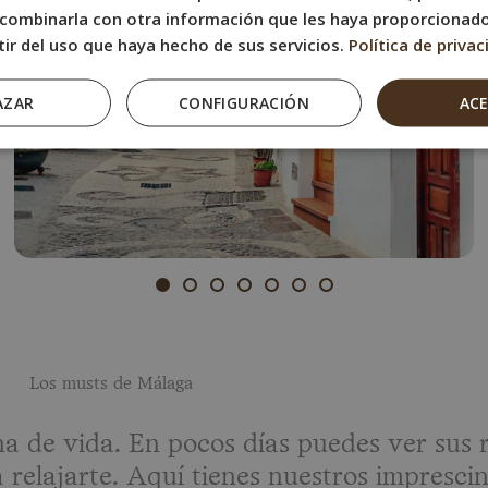
combinarla con otra información que les haya proporcionad
tir del uso que haya hecho de sus servicios.
Política de privac
AZAR
CONFIGURACIÓN
AC
Los musts de Málaga
na de vida. En pocos días puedes ver sus 
relajarte. Aquí tienes nuestros imprescin