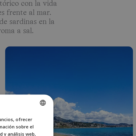
órico con la vida
s frente al mar.
de sardinas en la
roma a sal.
uncios, ofrecer
SPANISH
mación sobre el
ENGLISH
d y análisis web,