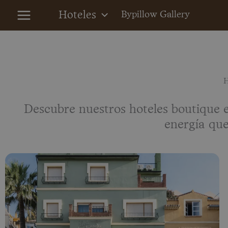
Ir
Hoteles
Bypillow Gallery
al
contenido
H
Descubre nuestros hoteles boutique e
energía que