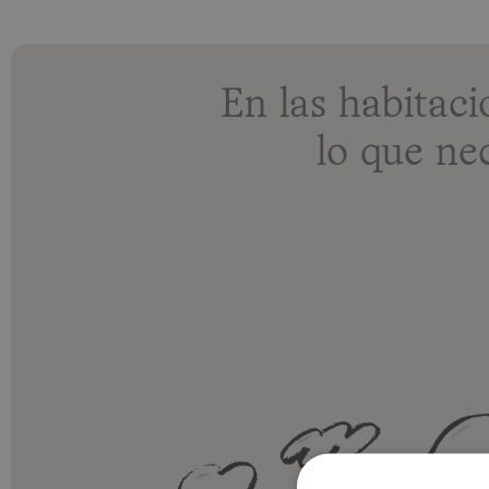
En las habita
lo que ne