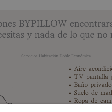
ciones BYPILLOW encontrará
cesitas y nada de lo que no 
Servicios Habitación Doble Económica
Aire acondic
TV pantalla 
Baño privado
Suelo de mad
Ropa de cam
Escritorio