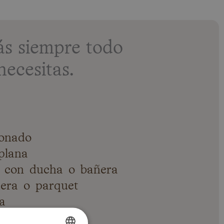
s siempre todo
necesitas.
ionado
plana
 con ducha o bañera
era o parquet
a