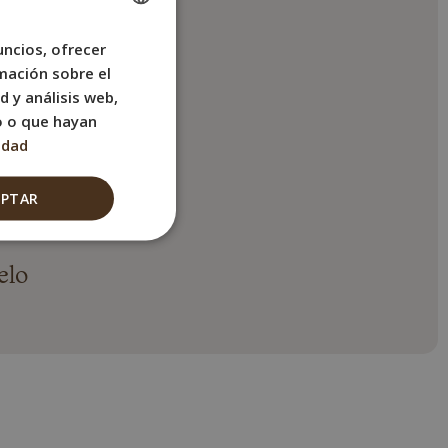
uncios, ofrecer
SPANISH
lite
mación sobre el
ENGLISH
d y análisis web,
FRENCH
o o que hayan
idad
trico
ITALIAN
GERMAN
EPTAR
elo