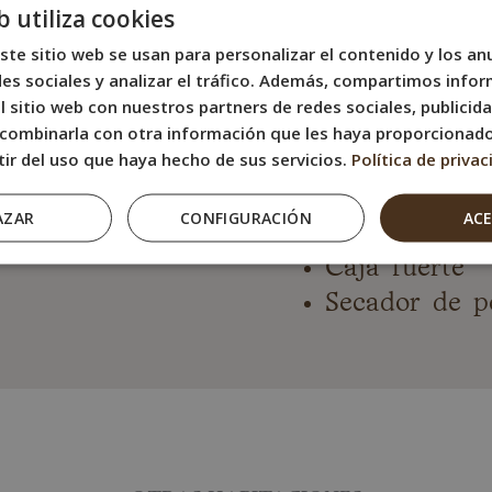
b utiliza cookies
Nevera
ste sitio web se usan para personalizar el contenido y los an
Canal via saté
es sociales y analizar el tráfico. Además, compartimos infor
Calefacción
 sitio web con nuestros partners de redes sociales, publicida
Minibar
combinarla con otra información que les haya proporcionad
tir del uso que haya hecho de sus servicios.
Política de privac
Hervidor eléc
Armario
AZAR
CONFIGURACIÓN
AC
Perchero
Caja fuerte
Secador de p