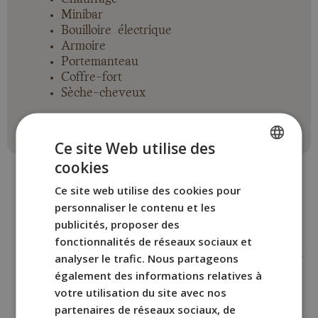
Minibar
Bouilloire électrique
Armoire
Portemanteau
Coffre-fort
Sèche-cheveux
Ce site Web utilise des
cookies
SPANISH
Ce site web utilise des cookies pour
ENGLISH
personnaliser le contenu et les
FRENCH
publicités, proposer des
AUTRES CHAMBRES
fonctionnalités de réseaux sociaux et
ITALIAN
analyser le trafic. Nous partageons
Réservez la chambre BYPILLOW
GERMAN
également des informations relatives à
California
votre utilisation du site avec nos
qui vous convient le mieux.
partenaires de réseaux sociaux, de