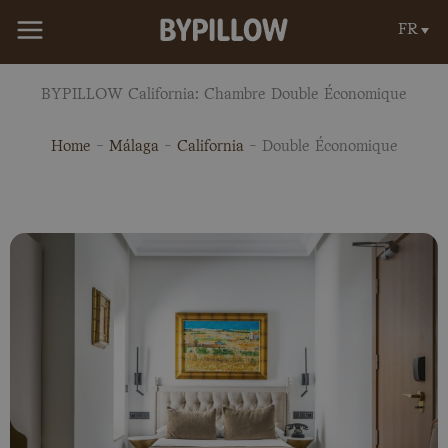
Aller
FR
au
contenu
BYPILLOW California: Chambre Double Économique
Home
-
Málaga
-
California
-
Double Économique