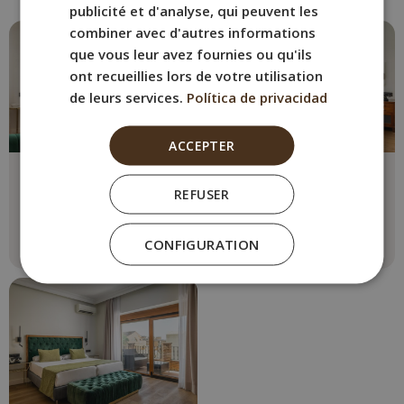
publicité et d'analyse, qui peuvent les
combiner avec d'autres informations
que vous leur avez fournies ou qu'ils
ont recueillies lors de votre utilisation
de leurs services.
Política de privacidad
ACCEPTER
Chambre Twin
Double Supérieure
REFUSER
Max. 2 personnes
Max. 2 personnes
2 lits simples
2 lits simples
CONFIGURATION
Voir plus
Voir plus