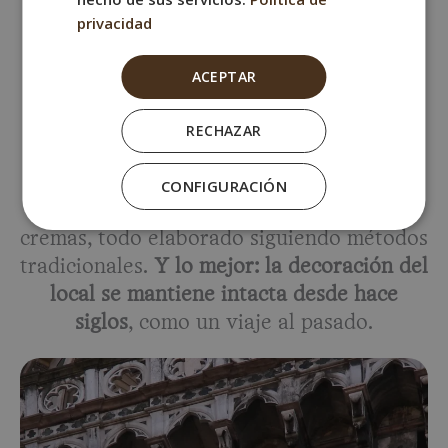
Francia), y su reputación creció tanto que
privacidad
se convirtió en parada obligada de
ACEPTAR
artistas, médicos y curiosos.
Hoy en día, la farmacia sigue abierta al
RECHAZAR
público
y se ha convertido en un templo
de aromas e historia. Puedes encontrar
CONFIGURACIÓN
colonias, jabones, aceites esenciales y
cremas, todo elaborado siguiendo métodos
tradicionales.
Y lo mejor: la decoración del
local se mantiene intacta desde hace
siglos
, como un viaje al pasado.