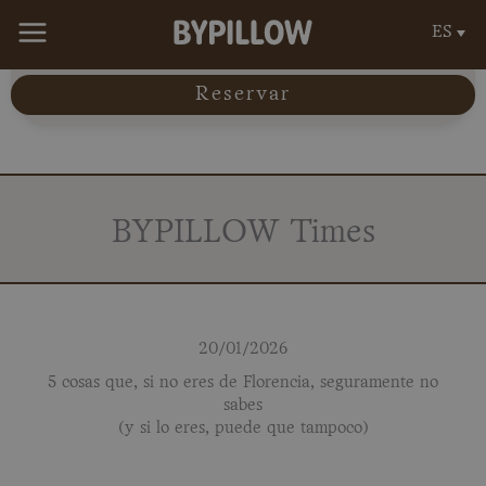
Ir
ES
al
contenido
Reservar
BYPILLOW Times
20/01/2026
5 cosas que, si no eres de Florencia, seguramente no
sabes
(y si lo eres, puede que tampoco)