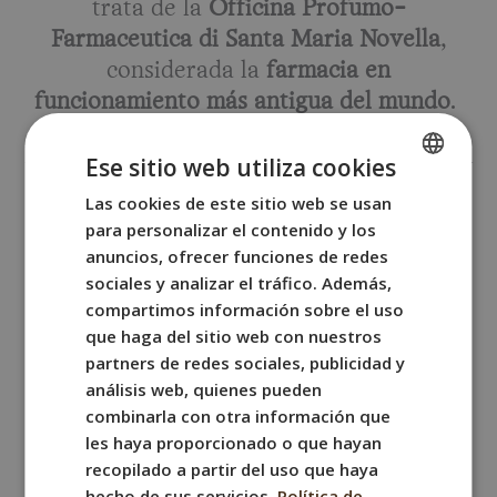
trata de la
Officina Profumo-
Farmaceutica di Santa Maria Novella
,
considerada la
farmacia en
funcionamiento más antigua del mundo
.
Fundada en
1221
por monjes dominicos del
Ese sitio web utiliza cookies
convento de Santa Maria Novella, esta
Las cookies de este sitio web se usan
SPANISH
farmacia comenzó elaborando
remedios
para personalizar el contenido y los
ENGLISH
herbales y perfumes
para los nobles de la
anuncios, ofrecer funciones de redes
FRENCH
ciudad. Usaban ingredientes naturales,
sociales y analizar el tráfico. Además,
compartimos información sobre el uso
plantas medicinales y fórmulas secretas
ITALIAN
que haga del sitio web con nuestros
transmitidas de boca en boca.
GERMAN
partners de redes sociales, publicidad y
análisis web, quienes pueden
Con el tiempo, la fama de sus productos
combinarla con otra información que
cruzó fronteras.
Sus perfumes llegaron a
les haya proporcionado o que hayan
manos de la nobleza europea
(se dice que
recopilado a partir del uso que haya
Catalina de Médici llevó sus fórmulas a
hecho de sus servicios.
Política de