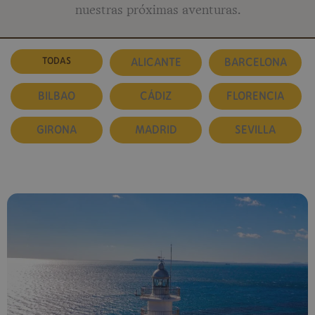
nuestras próximas aventuras.
TODAS
ALICANTE
BARCELONA
BILBAO
CÁDIZ
FLORENCIA
GIRONA
MADRID
SEVILLA