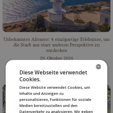
Unbekanntes Alicante: 4 einzigartige Erlebnisse, um
die Stadt aus einer anderen Perspektive zu
entdecken
29. Oktober 2024
Ver más
Diese Webseite verwendet
Cookies.
SPANISH
Diese Website verwendet Cookies, um
ENGLISH
Inhalte und Anzeigen zu
FRENCH
personalisieren, Funktionen für soziale
Medien bereitzustellen und den
ITALIAN
Datenverkehr zu analysieren. Wir geben