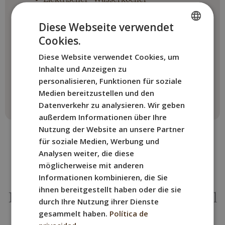
Zimmerservice
Telefon
Diese Webseite verwendet
Minibar
Cookies.
SPANISH
Safe
Zugang zum Salzwasserpool des
Diese Website verwendet Cookies, um
ENGLISH
Nebengebäudes
Inhalte und Anzeigen zu
FRENCH
Panorama-Pool neben den Zimmern
personalisieren, Funktionen für soziale
Medien bereitzustellen und den
ITALIAN
Datenverkehr zu analysieren. Wir geben
GERMAN
außerdem Informationen über Ihre
Nutzung der Website an unsere Partner
für soziale Medien, Werbung und
Analysen weiter, die diese
möglicherweise mit anderen
Informationen kombinieren, die Sie
ANDERE ZIMMER
ihnen bereitgestellt haben oder die sie
Buche das BYPILLOW Cap Sa Sal
durch Ihre Nutzung ihrer Dienste
Zimmer,
gesammelt haben.
Política de