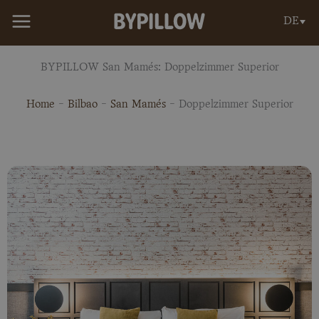
Zum
DE
Inhalt
springen
BYPILLOW San Mamés: Doppelzimmer Superior
Home
-
Bilbao
-
San Mamés
-
Doppelzimmer Superior