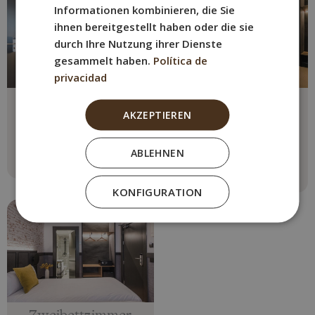
Informationen kombinieren, die Sie
ihnen bereitgestellt haben oder die sie
durch Ihre Nutzung ihrer Dienste
gesammelt haben.
Política de
privacidad
Doppelzimmer
Economy
AKZEPTIEREN
Doppelzimmer
Max. 2 Personen
1 Doppelbett
Max. 2 Personen
ABLEHNEN
1 Doppelbett
Mehr sehen
Mehr sehen
KONFIGURATION