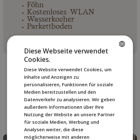
Föhn
Kostenloses WLAN
Wasserkocher
Parkettboden
Diese Webseite verwendet
Cookies.
SPANISH
Diese Website verwendet Cookies, um
ENGLISH
Inhalte und Anzeigen zu
FRENCH
personalisieren, Funktionen für soziale
Medien bereitzustellen und den
WEITERE ZIMMER
ITALIAN
Datenverkehr zu analysieren. Wir geben
Wählen Sie das BYPILLOW-
GERMAN
außerdem Informationen über Ihre
Zimmer im San Mamés,
Nutzung der Website an unsere Partner
das am besten zu Ihnen passt.​
für soziale Medien, Werbung und
Analysen weiter, die diese
möglicherweise mit anderen