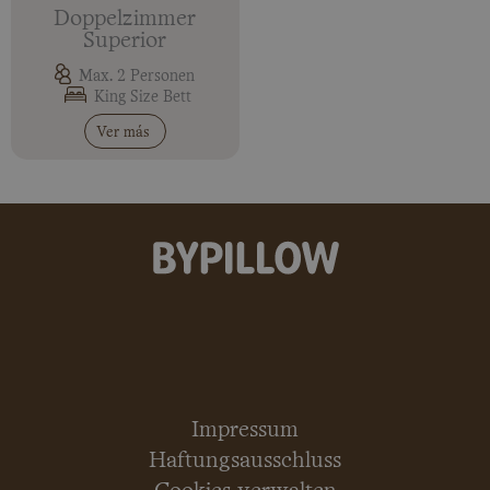
Doppelzimmer
Superior
Max. 2 Personen
King Size Bett
Ver más
Impressum
Haftungsausschluss