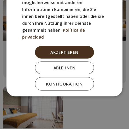
möglicherweise mit anderen
Informationen kombinieren, die Sie
ihnen bereitgestellt haben oder die sie
durch Ihre Nutzung ihrer Dienste
gesammelt haben.
Política de
privacidad
Doppelzimmer
Doppelzimmer mit
Terrasse
AKZEPTIEREN
Max. 2 Personen
1 Doppelbett (150cm)
Max. 2 Personen
ABLEHNEN
1 Doppelbett (150cm)
Ver más
Ver más
KONFIGURATION