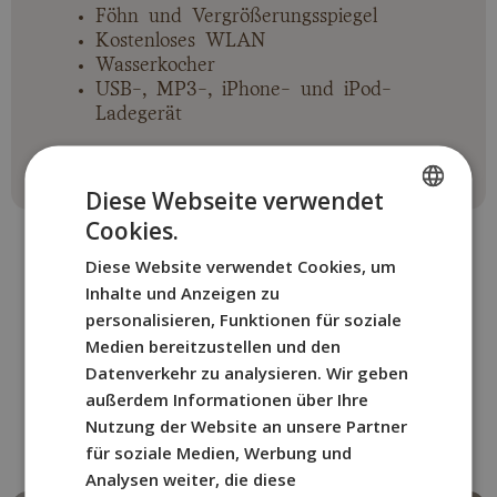
Föhn und Vergrößerungsspiegel
Kostenloses WLAN
Wasserkocher
USB-, MP3-, iPhone- und iPod-
Ladegerät
Diese Webseite verwendet
Cookies.
SPANISH
Diese Website verwendet Cookies, um
ENGLISH
Inhalte und Anzeigen zu
FRENCH
personalisieren, Funktionen für soziale
WEITERE ZIMMER
Medien bereitzustellen und den
ITALIAN
Datenverkehr zu analysieren. Wir geben
Wählen Sie das BYPILLOW-
GERMAN
außerdem Informationen über Ihre
Zimmer,
Nutzung der Website an unsere Partner
das am besten zu Ihnen passt.
für soziale Medien, Werbung und
Analysen weiter, die diese