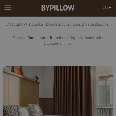
Zum
DE
Inhalt
springen
BYPILLOW Ramblas: Doppelzimmer oder Zweibettzimmer
Home
-
Barcelona
-
Ramblas
-
Doppelzimmer oder
Zweibettzimmer