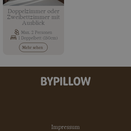
Doppelzimmer oder
Zweibettzimmer mit
Ausblick
Max. 2 Personen
1 Doppelbett (150cm)
Mehr sehen
Impressum