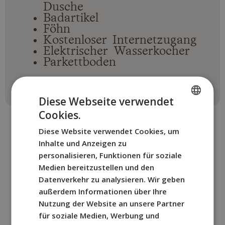
Dusche
Badartikel
Föhn
Kostenloser Internetzugang
Elektrischer Wasserkocher
Parkettboden
Diese Webseite verwendet
Cookies.
SPANISH
Diese Website verwendet Cookies, um
ENGLISH
Inhalte und Anzeigen zu
FRENCH
personalisieren, Funktionen für soziale
Medien bereitzustellen und den
SONSTIGE ZIMMER
ITALIAN
Datenverkehr zu analysieren. Wir geben
Buchen Sie das BYPILLOW-
GERMAN
außerdem Informationen über Ihre
Ramblas-Zimmer, das am besten
Nutzung der Website an unsere Partner
zu Ihnen passt.
für soziale Medien, Werbung und