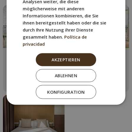
Analysen weiter, die diese
möglicherweise mit anderen
Informationen kombinieren, die Sie
ihnen bereitgestellt haben oder die sie
durch Ihre Nutzung ihrer Dienste
gesammelt haben.
Política de
privacidad
Doppelzimmer mit
Doppelzimmer oder
AKZEPTIEREN
Zusatzbett
Zweibettzimmer
Max. 2 Personen
Max. 2 Personen
ABLEHNEN
1 Doppelbett (150cm)
1 Doppelbett (150cm)
Mehr sehen
Mehr sehen
KONFIGURATION