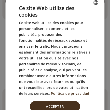
Ce site Web utilise des
cookies
SPANISH
Ce site web utilise des cookies pour
ENGLISH
personnaliser le contenu et les
FRENCH
publicités, proposer des
fonctionnalités de réseaux sociaux et
ITALIAN
analyser le trafic. Nous partageons
AUTRES CHAMBRES
GERMAN
également des informations relatives à
Réservez la chambre du
votre utilisation du site avec nos
partenaires de réseaux sociaux, de
BYPILLOW Tiento
publicité et d'analyse, qui peuvent les
qui correspond le mieux à vos
combiner avec d'autres informations
besoins.
que vous leur avez fournies ou qu'ils
ont recueillies lors de votre utilisation
de leurs services.
Política de privacidad
Appartement 2
Chambre Double
chambres
Max. 2 personnes · 1 lit
ACCEPTER
double ou 2 lits simples