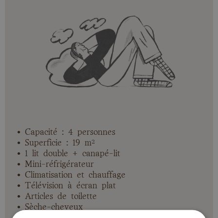
• Capacité : 4 personnes
• Superficie : 19 m²
• 1 lit double + canapé-lit
• Mini-réfrigérateur
• Climatisation et chauffage
• Télévision à écran plat
• Articles de toilette
• Sèche-cheveux
• Wi-Fi gratuit