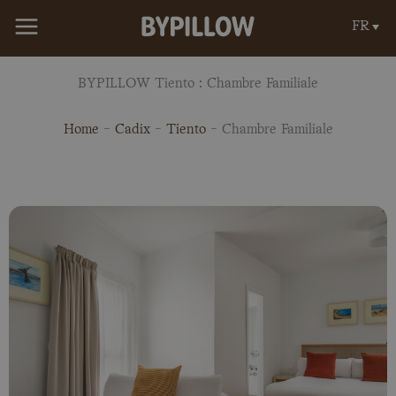
Aller
FR
au
contenu
BYPILLOW Tiento : Chambre Familiale
Home
-
Cadix
-
Tiento
-
Chambre Familiale