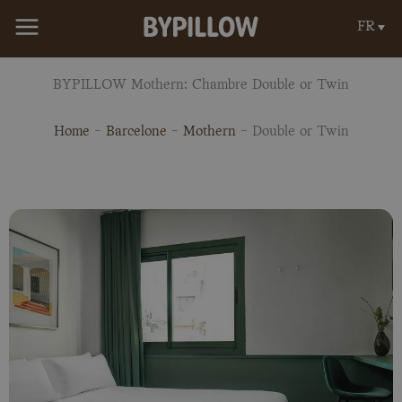
Aller
FR
au
contenu
BYPILLOW Mothern: Chambre Double or Twin
Home
-
Barcelone
-
Mothern
-
Double or Twin