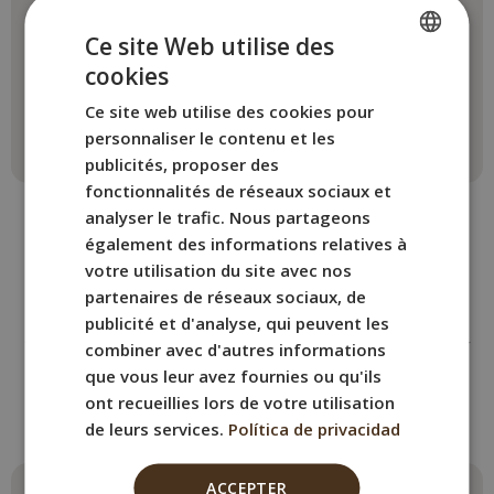
• Sèche-cheveux
Ce site Web utilise des
• Internet Wi-Fi gratuit
cookies
• Bouilloire électrique
SPANISH
• Parquet de sol
Ce site web utilise des cookies pour
ENGLISH
personnaliser le contenu et les
FRENCH
publicités, proposer des
fonctionnalités de réseaux sociaux et
ITALIAN
analyser le trafic. Nous partageons
GERMAN
également des informations relatives à
votre utilisation du site avec nos
partenaires de réseaux sociaux, de
AUTRES PIÈCES
publicité et d'analyse, qui peuvent les
combiner avec d'autres informations
Réservez la chambre BYPILLOW
que vous leur avez fournies ou qu'ils
Mothern
ont recueillies lors de votre utilisation
qui vous convient le mieux.
de leurs services.
Política de privacidad
ACCEPTER