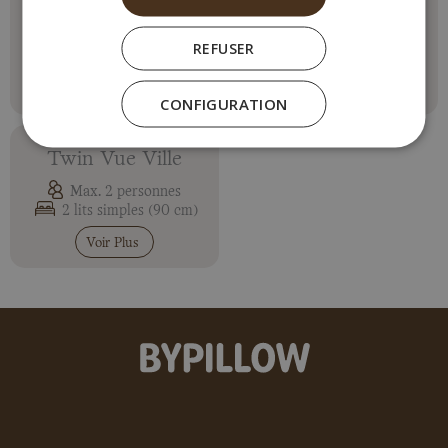
Double Économique
Double Supérieure
Max. 2 personnes
Max. 2 personnes
REFUSER
1 lit double (150cm)
1 lit double (150cm)
Voir Plus
Voir Plus
CONFIGURATION
Twin Vue Ville
Max. 2 personnes
2 lits simples (90 cm)
Voir Plus