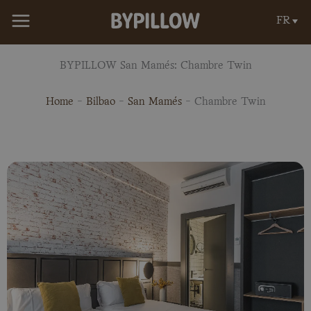
Aller
FR
au
contenu
BYPILLOW San Mamés: Chambre Twin
Home
-
Bilbao
-
San Mamés
-
Chambre Twin