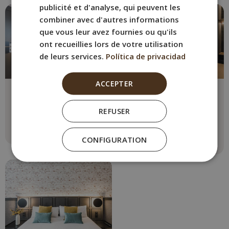
publicité et d'analyse, qui peuvent les
combiner avec d'autres informations
que vous leur avez fournies ou qu'ils
ont recueillies lors de votre utilisation
de leurs services.
Política de privacidad
ACCEPTER
Chambre Double
Chambre Double
Comfort
Max. 2 personnes
REFUSER
1 lit double
Max. 2 personnes
1 lit double
Voir Plus
CONFIGURATION
Voir Plus