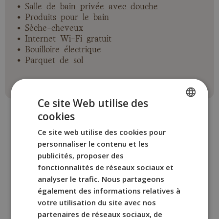
• Salle de bain privée avec douche
• Produits pour le bain
• Sèche-cheveux
• Internet Wi-Fi gratuit
• Bouilloire électrique
• Parquet de sol
Ce site Web utilise des
cookies
SPANISH
Ce site web utilise des cookies pour
ENGLISH
personnaliser le contenu et les
FRENCH
publicités, proposer des
AUTRES PIÈCES
fonctionnalités de réseaux sociaux et
ITALIAN
Réservez la chambre au
analyser le trafic. Nous partageons
GERMAN
BYPILLOW San Mamés
également des informations relatives à
qui vous convient le mieux.
votre utilisation du site avec nos
partenaires de réseaux sociaux, de