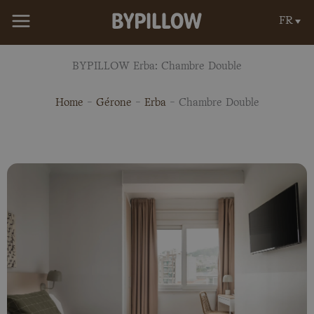
Aller
FR
au
contenu
BYPILLOW Erba: Chambre Double
Home
-
Gérone
-
Erba
-
Chambre Double