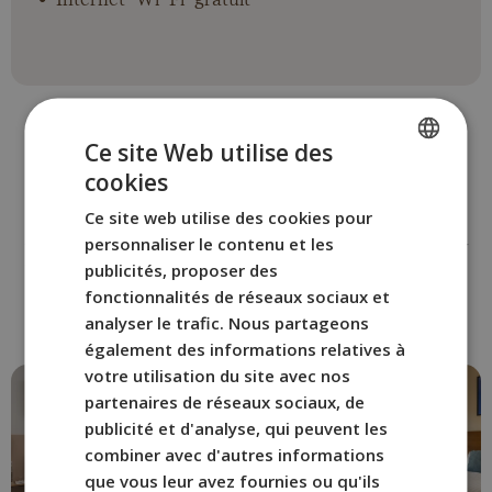
Ce site Web utilise des
cookies
SPANISH
Ce site web utilise des cookies pour
AUTRES PIÈCES
ENGLISH
personnaliser le contenu et les
Réservez la chambre BYPILLOW
FRENCH
publicités, proposer des
Erba
fonctionnalités de réseaux sociaux et
ITALIAN
qui vous convient le mieux.
analyser le trafic. Nous partageons
GERMAN
également des informations relatives à
votre utilisation du site avec nos
partenaires de réseaux sociaux, de
publicité et d'analyse, qui peuvent les
combiner avec d'autres informations
que vous leur avez fournies ou qu'ils