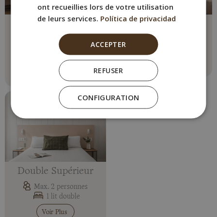
ont recueillies lors de votre utilisation
de leurs services.
Política de privacidad
Chambre
Chambre Triple
Individuelle
Max. 3 personnes
ACCEPTER
1 lit double + 1 simple
Max. 1 personne
1 lit simple
Voir Plus
REFUSER
Voir Plus
CONFIGURATION
Double Supérieur
Max. 2 personnes
1 lit double
Voir Plus