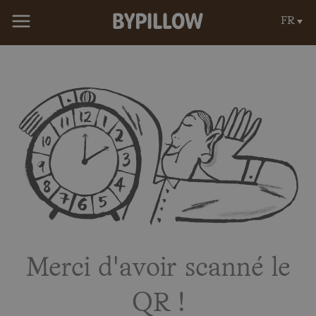
Aller
FR
au
contenu
Merci d'avoir scanné le
QR !