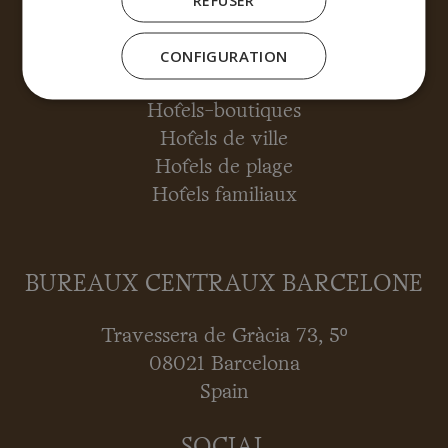
Gestion du consentement
CONFIGURATION
Déclaration de confidentialité (UE)
Politique relative aux cookies (UE)
Hôtels-boutiques
Hôtels de ville
Hôtels de plage
Hôtels familiaux
BUREAUX CENTRAUX BARCELONE
Travessera de Gràcia 73, 5º
08021 Barcelona
Spain
SOCIAL