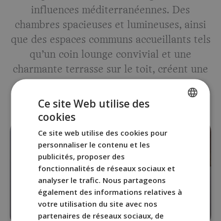
influences méditerranéennes. Des
chambres spacieuses et lumineuses, ainsi
que des espaces communs accueillants tels
qu’un coin lounge convivial et une
charmante terrasse sur le toit, créent une
expérience qui unit passé et présent.
Ce site Web utilise des
cookies
SPANISH
Ce site web utilise des cookies pour
ENGLISH
personnaliser le contenu et les
FRENCH
publicités, proposer des
fonctionnalités de réseaux sociaux et
ITALIAN
analyser le trafic. Nous partageons
GERMAN
également des informations relatives à
votre utilisation du site avec nos
partenaires de réseaux sociaux, de