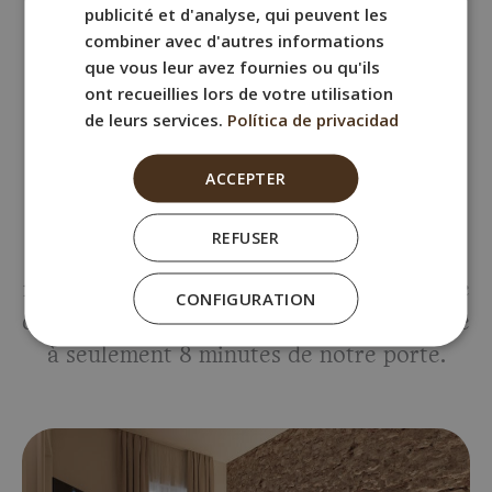
publicité et d'analyse, qui peuvent les
combiner avec d'autres informations
que vous leur avez fournies ou qu'ils
Emplacement incomparable
ont recueillies lors de votre utilisation
de leurs services.
Política de privacidad
BYPILLOW Casa Gades est à seulement 5
minutes à pied du vibrant Marché Central
ACCEPTER
de l’Approvisionnement, où vous pourrez
déguster une grande variété de produits
REFUSER
frais et de délicieux plats typiques de la
région. De plus, la majestueuse Cathédrale
CONFIGURATION
de Cadix, un joyau architectural, se trouve
à seulement 8 minutes de notre porte.