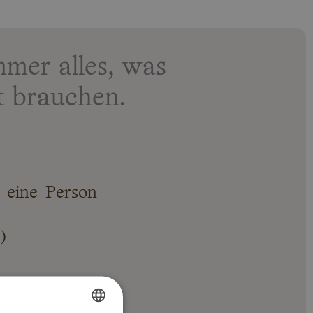
mer alles, was
t brauchen.
 eine Person
m)