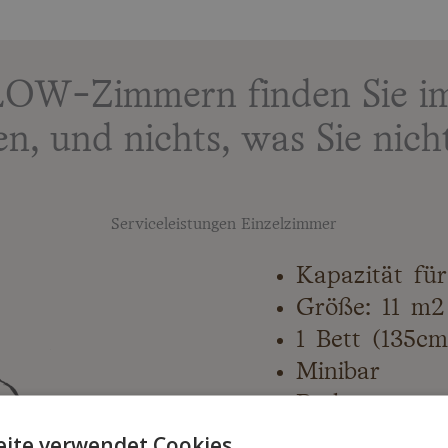
OW-Zimmern finden Sie im
en, und nichts, was Sie nich
Serviceleistungen Einzelzimmer
Kapazität für
Größe: 11 m2
1 Bett (135c
Minibar
Parkett
Badprodukte
ite verwendet Cookies.