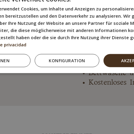
Kleiderschra
erwendet Cookies, um Inhalte und Anzeigen zu personalisiere
Bügeleisen
ien bereitzustellen und den Datenverkehr zu analysieren. Wi
ber Ihre Nutzung der Website an unsere Partner für soziale 
Privates Bad
iter, die diese möglicherweise mit anderen Informationen ko
Wärmepump
gestellt haben oder die sie durch Ihre Nutzung ihrer Dienste
Flachbildfern
de privacidad
Klimatisierun
HNEN
KONFIGURATION
AKZE
Elektrischer 
Bettwäsche 
Kostenloses I