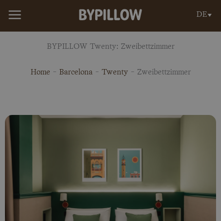
Zum
DE
Inhalt
springen
BYPILLOW Twenty: Zweibettzimmer
Home
-
Barcelona
-
Twenty
-
Zweibettzimmer