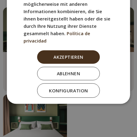
möglicherweise mit anderen
Informationen kombinieren, die Sie
ihnen bereitgestellt haben oder die sie
durch Ihre Nutzung ihrer Dienste
gesammelt haben.
Política de
privacidad
AKZEPTIEREN
Doppelzimmer
Einzelzimmer
Max. 2 personen
Max. 1 person
ABLEHNEN
1 Doppelbett
1 Einzelbett
Mehr sehen
Mehr sehen
KONFIGURATION