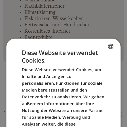
Flachbildfernseher
Klimatisierung
Elektrischer Wasserkocher
Bettwäsche und Handtücher
Kostenloses Internet
Badprodukte
Diese Webseite verwendet
Cookies.
SPANISH
Diese Website verwendet Cookies, um
ENGLISH
Inhalte und Anzeigen zu
FRENCH
personalisieren, Funktionen für soziale
Medien bereitzustellen und den
ITALIAN
Datenverkehr zu analysieren. Wir geben
SONSTIGE ZIMMER
GERMAN
außerdem Informationen über Ihre
Buchen Sie das BYPILLOW
Nutzung der Website an unsere Partner
Twenty Zimmer, das am besten zu
für soziale Medien, Werbung und
Ihnen passt.
Analysen weiter, die diese