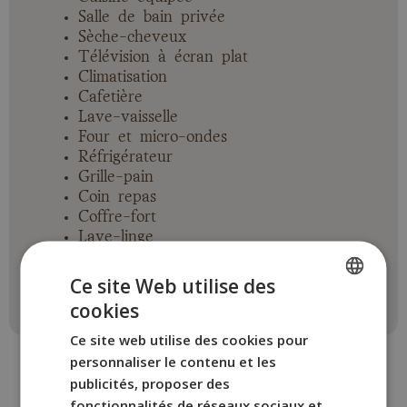
Salle de bain privée
Sèche-cheveux
Télévision à écran plat
Climatisation
Cafetière
Lave-vaisselle
Four et micro-ondes
Réfrigérateur
Grille-pain
Coin repas
Coffre-fort
Lave-linge
1 chambre
Ce site Web utilise des
cookies
SPANISH
Ce site web utilise des cookies pour
ENGLISH
personnaliser le contenu et les
FRENCH
publicités, proposer des
fonctionnalités de réseaux sociaux et
ITALIAN