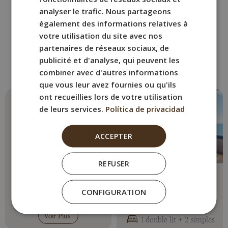
analyser le trafic. Nous partageons
GERMAN
AUTRES CHAMBRES
également des informations relatives à
votre utilisation du site avec nos
Réservez la chambre de
partenaires de réseaux sociaux, de
BYPILLOW Cap Sa Sal
publicité et d'analyse, qui peuvent les
qui vous convient le mieux.
combiner avec d'autres informations
que vous leur avez fournies ou qu'ils
ont recueillies lors de votre utilisation
de leurs services.
Política de privacidad
ACCEPTER
REFUSER
Apartamento 88
Appartement 2
Chambres avec Vue
CONFIGURATION
Max. 2 personnes
sur la Mer (Rosa)
1 lit double
Max. 4 personnes
Voir Plus
1 double lit + 2 simples