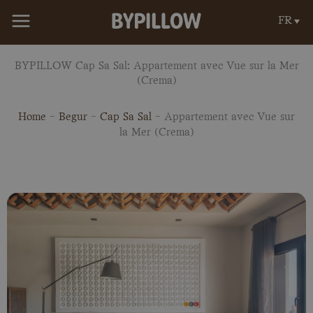
Aller
FR
au
contenu
BYPILLOW Cap Sa Sal: Appartement avec Vue sur la Mer
(Crema)
Home
-
Begur
-
Cap Sa Sal
-
Appartement avec Vue sur
la Mer (Crema)