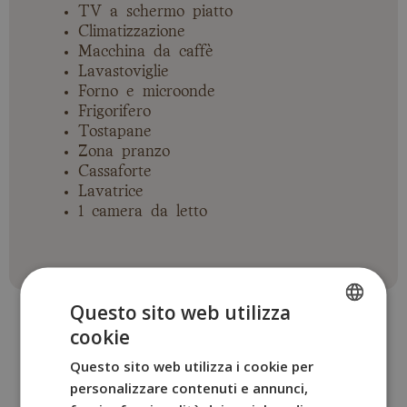
TV a schermo piatto
Climatizzazione
Macchina da caffè
Lavastoviglie
Forno e microonde
Frigorifero
Tostapane
Zona pranzo
Cassaforte
Lavatrice
1 camera da letto
Questo sito web utilizza
cookie
SPANISH
Questo sito web utilizza i cookie per
ENGLISH
personalizzare contenuti e annunci,
ALTRE STANZE
FRENCH