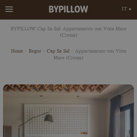
Vai
IT
al
contenuto
BYPILLOW Cap Sa Sal: Appartamento con Vista Mare
(Crema)
Home
-
Begur
-
Cap Sa Sal
-
Appartamento con Vista
Mare (Crema)