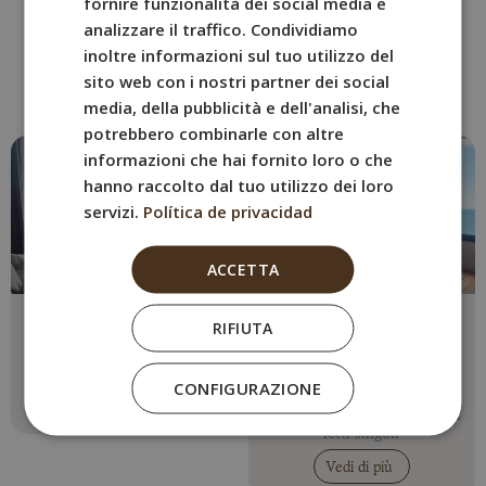
fornire funzionalità dei social media e
Prenota la stanza di BYPILLOW
analizzare il traffico. Condividiamo
ITALIAN
inoltre informazioni sul tuo utilizzo del
Cap Sa Sal
GERMAN
sito web con i nostri partner dei social
che si adatta meglio a te
media, della pubblicità e dell'analisi, che
potrebbero combinarle con altre
informazioni che hai fornito loro o che
hanno raccolto dal tuo utilizzo dei loro
servizi.
Política de privacidad
ACCETTA
Apartamento 88
Appartamento con 2
RIFIUTA
Camere da Letto e
Max. 2 persone
Vista Mare (Rosa)
1 letto matrimoniale
CONFIGURAZIONE
Max. 4 persone
Vedi di più
1 letto matrimoniale + 2
letti singoli
Vedi di più