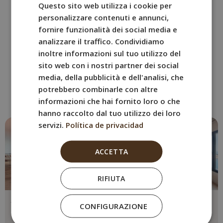
Questo sito web utilizza i cookie per
ENGLISH
personalizzare contenuti e annunci,
FRENCH
fornire funzionalità dei social media e
analizzare il traffico. Condividiamo
ITALIAN
ALTRE STANZE
inoltre informazioni sul tuo utilizzo del
GERMAN
sito web con i nostri partner dei social
Prenota la stanza di BYPILLOW
media, della pubblicità e dell'analisi, che
Cap Sa Sal
potrebbero combinarle con altre
che si adatta meglio a te
informazioni che hai fornito loro o che
hanno raccolto dal tuo utilizzo dei loro
servizi.
Política de privacidad
ACCETTA
RIFIUTA
Appartamento con 2
Appartamento con
CONFIGURAZIONE
Camere da Letto e
Vista Mare (Crema)
Vista Mare (Rosa)