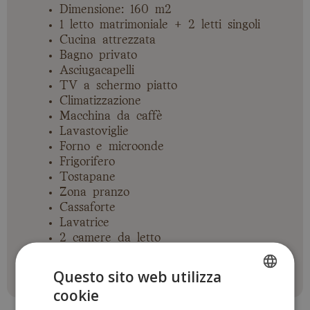
Dimensione: 160 m2
1 letto matrimoniale + 2 letti singoli
Cucina attrezzata
Bagno privato
Asciugacapelli
TV a schermo piatto
Climatizzazione
Macchina da caffè
Lavastoviglie
Forno e microonde
Frigorifero
Tostapane
Zona pranzo
Cassaforte
Lavatrice
2 camere da letto
Questo sito web utilizza
cookie
SPANISH