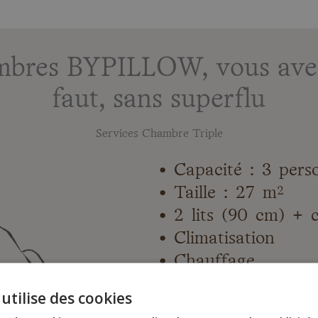
mbres BYPILLOW, vous avez 
faut, sans superflu
Services Chambre Triple
• Capacité : 3 pers
• Taille : 27 m²
• 2 lits (90 cm) + 
• Climatisation
• Chauffage
• TV écran plat
utilise des cookies
• Salle de bain pri