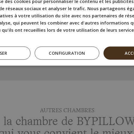
ise des cookies pour personnaliser le contenu et les publicité
• Produits de bain
de réseaux sociaux et analyser le trafic. Nous partageons é
• Sèche-cheveux
atives à votre utilisation du site avec nos partenaires de rés
nalyse, qui peuvent les combiner avec d'autres informations q
• WiFi gratuit
qu'ils ont recueillies lors de votre utilisation de leurs service
• Bouilloire électriq
SER
CONFIGURATION
ACC
AUTRES CHAMBRES
z la chambre de BYPILLOW
qui vous convient le mieux