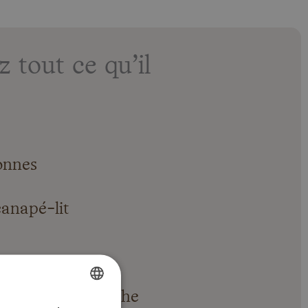
tout ce qu’il
onnes
canapé-lit
vative avec douche