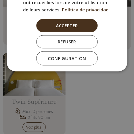
ont recueillies lors de votre utilisation
de leurs services.
Política de privacidad
Chambre Double
Chambre Triple
Max. 2 persones
Max. 3 persones
ACCEPTER
1 lit double
2 lits simples + Canapé-
lit
Voir plus
REFUSER
Voir plus
CONFIGURATION
Twin Supérieure
Max. 2 persones
2 lits 90 cm
Voir plus