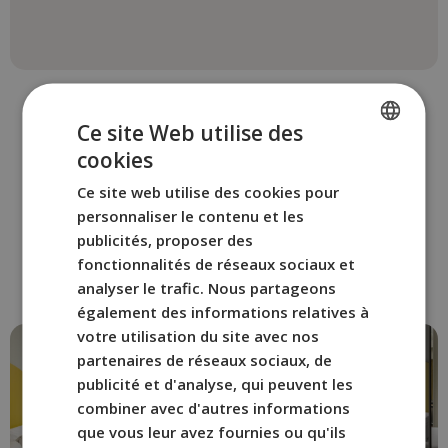
Ce site Web utilise des
cookies
SPANISH
Ce site web utilise des cookies pour
AUTRES CHAMBRES
ENGLISH
personnaliser le contenu et les
Réservez la chambre de
FRENCH
publicités, proposer des
BYPILLOW Flamant
fonctionnalités de réseaux sociaux et
ITALIAN
qui vous convient le mieux.
analyser le trafic. Nous partageons
GERMAN
également des informations relatives à
votre utilisation du site avec nos
partenaires de réseaux sociaux, de
publicité et d'analyse, qui peuvent les
combiner avec d'autres informations
que vous leur avez fournies ou qu'ils