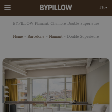
Aller
FR
au
contenu
BYPILLOW Flamant: Chambre Double Supérieure
Home
-
Barcelone
-
Flamant
-
Double Supérieure