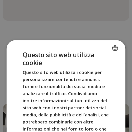
Questo sito web utilizza
ALTRE CAMERE
cookie
SPANISH
Prenota la camera di BYPILLOW
Questo sito web utilizza i cookie per
ENGLISH
Flamant
personalizzare contenuti e annunci,
che meglio si adatta alle tue
FRENCH
fornire funzionalità dei social media e
esigenze.
analizzare il traffico. Condividiamo
ITALIAN
inoltre informazioni sul tuo utilizzo del
GERMAN
sito web con i nostri partner dei social
media, della pubblicità e dell'analisi, che
potrebbero combinarle con altre
informazioni che hai fornito loro o che