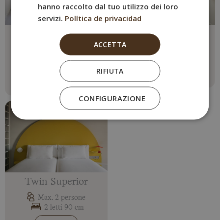
hanno raccolto dal tuo utilizzo dei loro
servizi.
Política de privacidad
Camera Tripla
Doppia
ACCETTA
Max. 3 persone
Max. 2 persone
2 Letto singolo + Divano
1 letto matrimoniale
letto
RIFIUTA
Vedi di più
Vedi di più
CONFIGURAZIONE
Twin Superior
Max. 2 persone
2 letti 90 cm