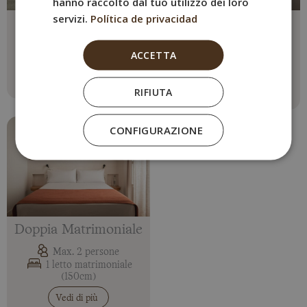
hanno raccolto dal tuo utilizzo dei loro
servizi.
Política de privacidad
Camera Twin
Doppia Economica
Max. 2 persone
Max. 2 persone
ACCETTA
2 letti singoli
1 letto matrimoniale
(135cm)
Vedi di più
RIFIUTA
Vedi di più
CONFIGURAZIONE
Doppia Matrimoniale
Max. 2 persone
1 letto matrimoniale
(150cm)
Vedi di più