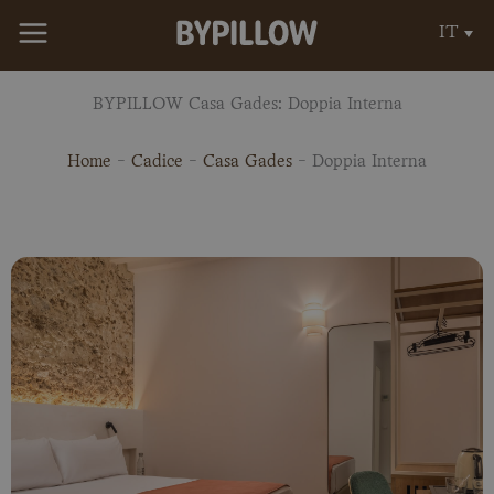
Vai
IT
al
contenuto
BYPILLOW Casa Gades: Doppia Interna
Home
-
Cadice
-
Casa Gades
-
Doppia Interna