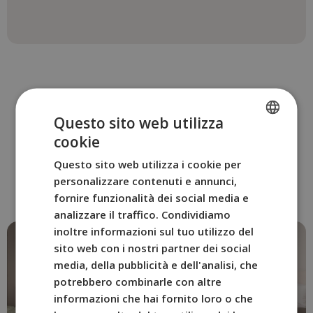
Questo sito web utilizza
ALTRE CAMERE
cookie
SPANISH
Prenotate la camera BYPILLOW
Questo sito web utilizza i cookie per
ENGLISH
Casa Gades
personalizzare contenuti e annunci,
più adatta a voi.
FRENCH
fornire funzionalità dei social media e
analizzare il traffico. Condividiamo
ITALIAN
inoltre informazioni sul tuo utilizzo del
GERMAN
sito web con i nostri partner dei social
media, della pubblicità e dell'analisi, che
potrebbero combinarle con altre
informazioni che hai fornito loro o che