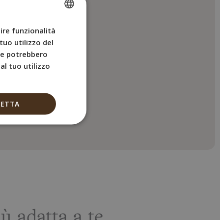
rmo piatto
n doccia
ire funzionalità
SPANISH
gno
tuo utilizzo del
ENGLISH
che potrebbero
FRENCH
l tuo utilizzo
atuito
ITALIAN
GERMAN
quet
CETTA
 adatta a te.