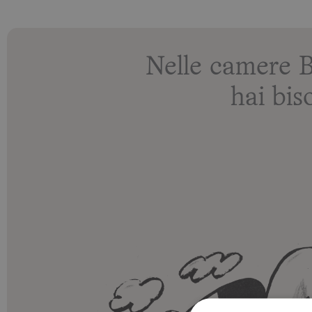
Nelle camere 
hai bis