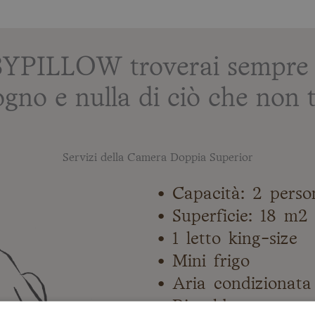
BYPILLOW troverai sempre tu
ogno e nulla di ciò che non t
Servizi della Camera Doppia Superior
• Capacità: 2 perso
• Superficie: 18 m2
• 1 letto king-size
• Mini frigo
• Aria condizionata
• Riscaldamento