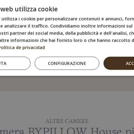
• Televisore a sche
 web utilizza cookie
• Bagno privato co
utilizza i cookie per personalizzare contenuti e annunci, forn
• Prodotti per il ba
e analizzare il traffico. Condividiamo inoltre informazioni sul 
stri partner dei social media, della pubblicità e dell'analisi, 
• Asciugacapelli
ltre informazioni che hai fornito loro o che hanno raccolto da
• Internet Wi-Fi gr
Política de privacidad
• Bollitore elettrico
UTA
CONFIGURAZIONE
• Pavimento in par
AC
ALTRE CAMERE
amera BYPILLOW House più