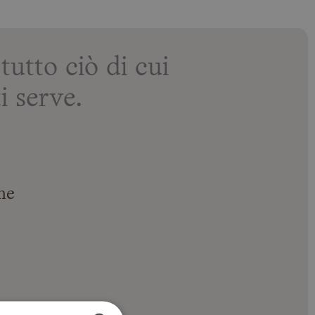
tto ciò di cui
i serve.
ne