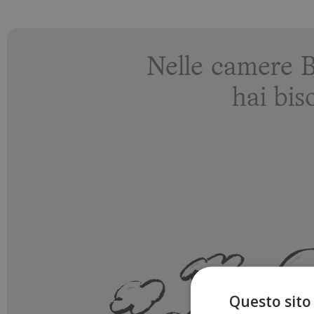
Nelle camere 
hai bis
Questo sito