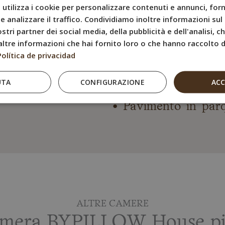
utilizza i cookie per personalizzare contenuti e annunci, forn
• Televisore a sche
e analizzare il traffico. Condividiamo inoltre informazioni sul 
• Bagno privato co
stri partner dei social media, della pubblicità e dell'analisi, 
• Prodotti per il ba
ltre informazioni che hai fornito loro o che hanno raccolto da
Política de privacidad
• Asciugacapelli
• Internet Wi-Fi gr
UTA
CONFIGURAZIONE
AC
• Bollitore elettrico
• Pavimento in par
ALTRE CAMERE
amera BYPILLOW House più