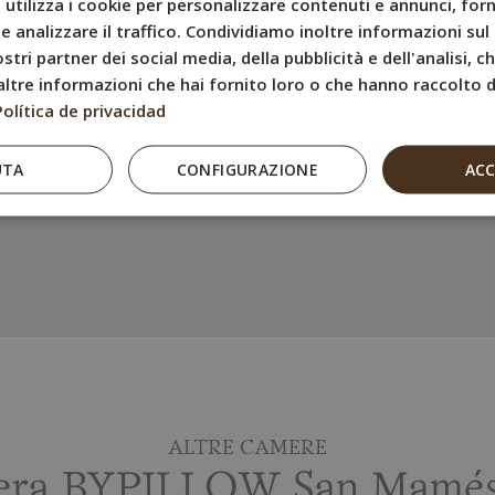
utilizza i cookie per personalizzare contenuti e annunci, forn
• Bagno privato co
e analizzare il traffico. Condividiamo inoltre informazioni sul 
• Prodotti per il ba
stri partner dei social media, della pubblicità e dell'analisi, 
ltre informazioni che hai fornito loro o che hanno raccolto da
• Asciugacapelli
Política de privacidad
• Internet Wi-Fi gr
• Bollitore elettrico
UTA
CONFIGURAZIONE
AC
• Pavimento in par
ALTRE CAMERE
mera BYPILLOW San Mamés p