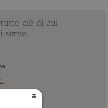
tto ciò di cui
i serve.
ne
le
rmo piatto