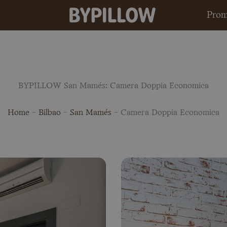
Prom
BYPILLOW San Mamés: Camera Doppia Economica
Home
-
Bilbao
-
San Mamés
-
Camera Doppia Economica