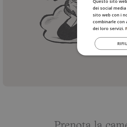
Questo sito web 
dei social media 
sito web con i no
combinarle con a
dei loro servizi.
RIFI
Prenota la ca