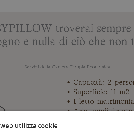
BYPILLOW troverai sempre tu
ogno e nulla di ciò che non t
Servizi della Camera Doppia Economica
• Capacità: 2 perso
• Superficie: 11 m2
• 1 letto matrimonia
• Aria condizionata
• Riscaldamento
 web utilizza cookie
• Televisore a sche