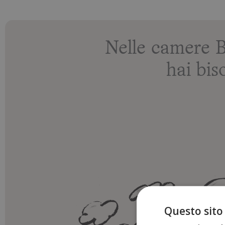
Nelle camere 
hai bis
Questo sito