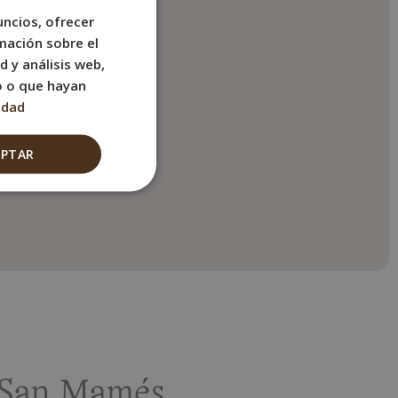
n ducha
uncios, ofrecer
SPANISH
mación sobre el
o
ENGLISH
d y análisis web,
FRENCH
o o que hayan
tis
idad
ITALIAN
GERMAN
EPTAR
 San Mamés