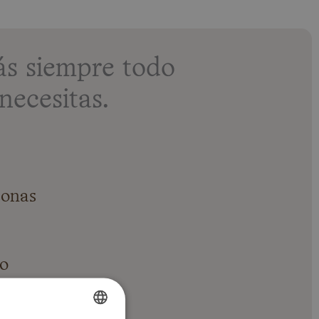
s siempre todo
necesitas.
sonas
do