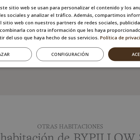
• Baño privado co
ste sitio web se usan para personalizar el contenido y los an
es sociales y analizar el tráfico. Además, compartimos infor
• Productos de bañ
 sitio web con nuestros partners de redes sociales, publicida
• Secador de pelo
combinarla con otra información que les haya proporcionad
• Internet WiFI Gra
tir del uso que haya hecho de sus servicios.
Política de privac
• Hervidor eléctrico
AZAR
CONFIGURACIÓN
AC
• Suelo de parqué
OTRAS HABITACIONES
a habitación de BYPILLOW