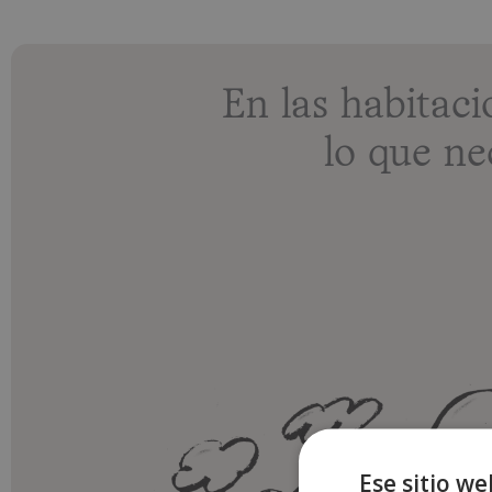
En las habita
lo que ne
Ese sitio we