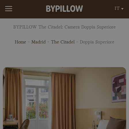
Vai
IT
al
contenuto
BYPILLOW The Citadel: Camera Doppia Superiore
Home
-
Madrid
-
The Citadel
-
Doppia Superiore