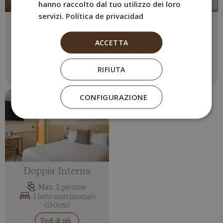
hanno raccolto dal tuo utilizzo dei loro
servizi.
Política de privacidad
Camera Doppia
Camera Tripla
Max. 2 persone
Max. 3 persone
ACCETTA
1 letto matrimoniale o 2
1 letto matrimoniale +
singoli
divano letto
RIFIUTA
Vedi di più
Vedi di più
CONFIGURAZIONE
Doppia Interna
Max. 2 persone
1 letto matrimoniale
(150cm)
Vedi di più