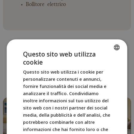
Bollitore elettrico
Questo sito web utilizza
cookie
SPANISH
ALTRE CAMERE
Questo sito web utilizza i cookie per
ENGLISH
Prenota la camera BYPILLOW
personalizzare contenuti e annunci,
FRENCH
The Citadel più adatta a te.
fornire funzionalità dei social media e
analizzare il traffico. Condividiamo
ITALIAN
inoltre informazioni sul tuo utilizzo del
GERMAN
sito web con i nostri partner dei social
media, della pubblicità e dell'analisi, che
potrebbero combinarle con altre
informazioni che hai fornito loro o che