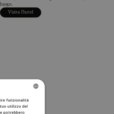
luogo.
Visita l'hotel
ire funzionalità
SPANISH
tuo utilizzo del
ENGLISH
che potrebbero