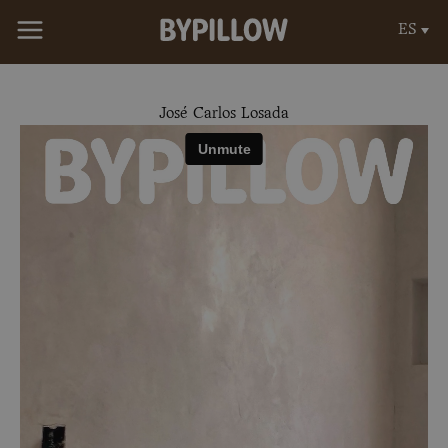
Ir
ES
al
contenido
José Carlos Losada